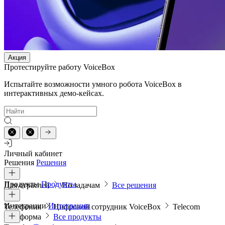
Акция
Протестируйте работу VoiceBox
Испытайте возможности умного робота VoiceBox в
интерактивных демо-кейсах.
Личный кабинет
Решения
Решения
Продукты
Продукты
Для отраслей
По задачам
Все решения
Интеграции
Интеграции
Телефония
Цифровой сотрудник VoiceBox
Telecom
платформа
Все продукты