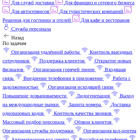
Для служб доставки
Для франшиз и сетевого бизнеса
Для автосервисов
Для туристических компаний
Решения для гостиниц и отелей
Для кафе и ресторанов
Служба персонала
Назад
По задачам
Организация удалённой работы
Контроль выездных
сотрудников
Поддержка клиентов
Открытие новых
филиалов
Организация горячей линии
Входящая
связь
Внедрение телефонии в приложение
Работа с
задолженностью
Организация исходящей связи
Повышение дозваниваемости
Лидогенерация
Выход
на международные рынки
Защита номера
Доставка
одноразовых кодов
Контроль качества звонков
Массовый подбор персонала
Обзвон клиентов
Организация службы поддержки
Организация кол-центра
Автоматизация кол-центра
Российская телефония