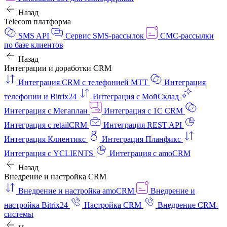
Назад
Telecom платформа
SMS API
Сервис SMS-рассылок
СМС-рассылки
по базе клиентов
Назад
Интеграции и доработки CRM
Интеграция CRM с телефонией МТТ
Интеграция
телефонии и Bitrix24
Интеграция с МойСклад
Интеграция с Мегаплан
Интеграция с 1C CRM
Интеграция с retailCRM
Интеграция REST API
Интеграция Клиентикс
Интеграция Планфикс
Интеграция с YCLIENTS
Интеграция с amoCRM
Назад
Внедрение и настройка CRM
Внедрение и настройка amoCRM
Внедрение и
настройка Bitrix24
Настройка CRM
Внедрение CRM-
системы