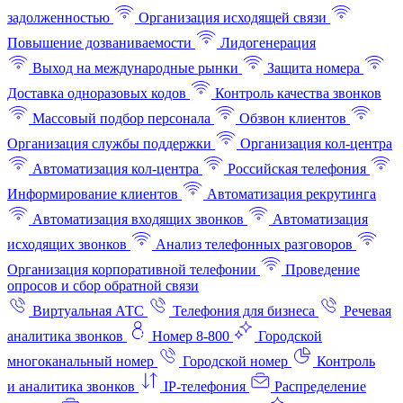
задолженностью
Организация исходящей связи
Повышение дозваниваемости
Лидогенерация
Выход на международные рынки
Защита номера
Доставка одноразовых кодов
Контроль качества звонков
Массовый подбор персонала
Обзвон клиентов
Организация службы поддержки
Организация кол-центра
Автоматизация кол-центра
Российская телефония
Информирование клиентов
Автоматизация рекрутинга
Автоматизация входящих звонков
Автоматизация
исходящих звонков
Анализ телефонных разговоров
Организация корпоративной телефонии
Проведение
опросов и сбор обратной связи
Виртуальная АТС
Телефония для бизнеса
Речевая
аналитика звонков
Номер 8-800
Городской
многоканальный номер
Городской номер
Контроль
и аналитика звонков
IP-телефония
Распределение