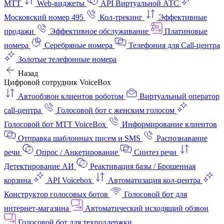
МТТ
Web-виджеты
API Виртуальной АТС
Московский номер 495
Кол-трекинг
Эффективные
продажи
Эффективное обслуживание
Платиновые
номера
Серебряные номера
Телефония для Call-центра
Золотые телефонные номера
Назад
Цифровой сотрудник VoiceBox
Автообзвон клиентов роботом
Виртуальный оператор
call-центра
Голосовой бот с женским голосом
Голосовой бот МТТ VoiceBox
Информирование клиентов
Отправка шаблонных писем и SMS
Распознавание
речи
Опрос / Анкетирование
Синтез речи
Детектирование АИ
Реактивация базы / Брошенная
корзина
API Voicebox
Автоматизация кол‑центра
Конструктор голосовых ботов
Голосовой бот для
интернет‑магазина
Автоматический исходящий обзвон
Голосовой бот для техподдержки