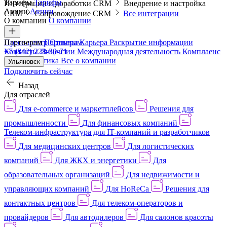
Тарифы
Тарифы
Интеграции и доработки CRM
Внедрение и настройка
Акции
Акции
CRM
Сопровождение CRM
Все интеграции
О компании
О компании
Пресс-центр
Партнерам
Партнерам
Отзывы
Карьера
Раскрытие информации
Контакты
+7 (842) 228-30-71
Лицензии
Международная деятельность
Комплаенс
и деловая этика
Все о компании
Ульяновск
Подключить сейчас
Назад
Для отраслей
Для e-commerce и маркетплейсов
Решения для
промышленности
Для финансовых компаний
Телеком-инфраструктура для IT-компаний и разработчиков
Для медицинских центров
Для логистических
компаний
Для ЖКХ и энергетики
Для
образовательных организаций
Для недвижимости и
управляющих компаний
Для HoReCa
Решения для
контактных центров
Для телеком-операторов и
провайдеров
Для автодилеров
Для салонов красоты