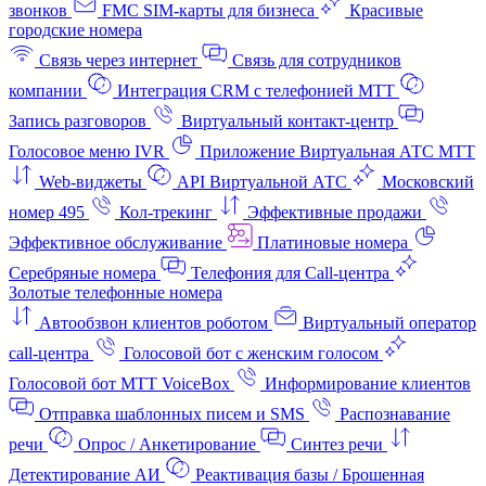
звонков
FMC SIM-карты для бизнеса
Красивые
городские номера
Связь через интернет
Связь для сотрудников
компании
Интеграция CRM с телефонией МТТ
Запись разговоров
Виртуальный контакт‑центр
Голосовое меню IVR
Приложение Виртуальная АТС МТТ
Web-виджеты
API Виртуальной АТС
Московский
номер 495
Кол-трекинг
Эффективные продажи
Эффективное обслуживание
Платиновые номера
Серебряные номера
Телефония для Call-центра
Золотые телефонные номера
Автообзвон клиентов роботом
Виртуальный оператор
call-центра
Голосовой бот с женским голосом
Голосовой бот МТТ VoiceBox
Информирование клиентов
Отправка шаблонных писем и SMS
Распознавание
речи
Опрос / Анкетирование
Синтез речи
Детектирование АИ
Реактивация базы / Брошенная