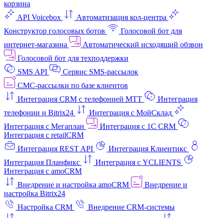
корзина
API Voicebox
Автоматизация кол‑центра
Конструктор голосовых ботов
Голосовой бот для
интернет‑магазина
Автоматический исходящий обзвон
Голосовой бот для техподдержки
SMS API
Сервис SMS-рассылок
СМС-рассылки по базе клиентов
Интеграция CRM с телефонией МТТ
Интеграция
телефонии и Bitrix24
Интеграция с МойСклад
Интеграция с Мегаплан
Интеграция с 1C CRM
Интеграция с retailCRM
Интеграция REST API
Интеграция Клиентикс
Интеграция Планфикс
Интеграция с YCLIENTS
Интеграция с amoCRM
Внедрение и настройка amoCRM
Внедрение и
настройка Bitrix24
Настройка CRM
Внедрение CRM-системы