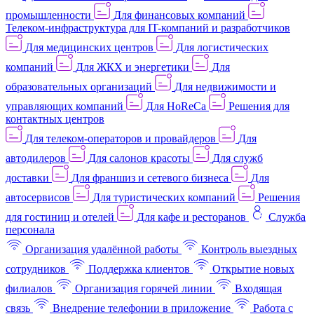
промышленности
Для финансовых компаний
Телеком-инфраструктура для IT-компаний и разработчиков
Для медицинских центров
Для логистических
компаний
Для ЖКХ и энергетики
Для
образовательных организаций
Для недвижимости и
управляющих компаний
Для HoReCa
Решения для
контактных центров
Для телеком-операторов и провайдеров
Для
автодилеров
Для салонов красоты
Для служб
доставки
Для франшиз и сетевого бизнеса
Для
автосервисов
Для туристических компаний
Решения
для гостиниц и отелей
Для кафе и ресторанов
Служба
персонала
Организация удалённой работы
Контроль выездных
сотрудников
Поддержка клиентов
Открытие новых
филиалов
Организация горячей линии
Входящая
связь
Внедрение телефонии в приложение
Работа с