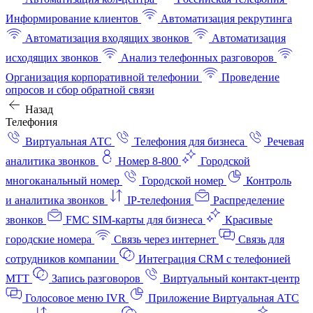
Информирование клиентов
Автоматизация рекрутинга
Автоматизация входящих звонков
Автоматизация
исходящих звонков
Анализ телефонных разговоров
Организация корпоративной телефонии
Проведение
опросов и сбор обратной связи
Назад
Телефония
Виртуальная АТС
Телефония для бизнеса
Речевая
аналитика звонков
Номер 8-800
Городской
многоканальный номер
Городской номер
Контроль
и аналитика звонков
IP-телефония
Распределение
звонков
FMC SIM-карты для бизнеса
Красивые
городские номера
Связь через интернет
Связь для
сотрудников компании
Интеграция CRM с телефонией
МТТ
Запись разговоров
Виртуальный контакт‑центр
Голосовое меню IVR
Приложение Виртуальная АТС