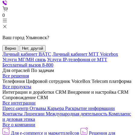
0
Ваш город
Ульяновск
?
Верно
Нет, другой
Личный кабинет ВАТС
Личный кабинет МТТ Voicebox
Услуги МГ/МН связь
Услуги IP-телефония от МТТ
Бесплатный вызов 8-800
Для отраслей
По задачам
Все решения
Телефония
Цифровой сотрудник VoiceBox
Telecom платформа
Все продукты
Интеграции и доработки CRM
Внедрение и настройка CRM
Сопровождение CRM
Все интеграции
Пресс-центр
Отзывы
Карьера
Раскрытие информации
Контакты
Лицензии
Международная деятельность
Комплаенс
и деловая этика
Все о компании
Для e-commerce и маркетплейсов
Решения для