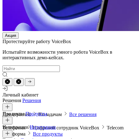
Акция
Протестируйте работу VoiceBox
Испытайте возможности умного робота VoiceBox в
интерактивных демо-кейсах.
Личный кабинет
Решения
Решения
Продукты
Продукты
Для отраслей
По задачам
Все решения
Интеграции
Интеграции
Телефония
Цифровой сотрудник VoiceBox
Telecom
платформа
Все продукты