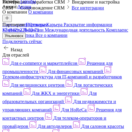
Тарифы
Тарифы
Интеграции и доработки CRM
Внедрение и настройка
Акции
Акции
CRM
Сопровождение CRM
Все интеграции
О компании
О компании
Пресс-центр
Партнерам
Партнерам
Отзывы
Карьера
Раскрытие информации
Контакты
+7 (842) 228-30-71
Лицензии
Международная деятельность
Комплаенс
и деловая этика
Все о компании
Ульяновск
Подключить сейчас
Назад
Для отраслей
Для e-commerce и маркетплейсов
Решения для
промышленности
Для финансовых компаний
Телеком-инфраструктура для IT-компаний и разработчиков
Для медицинских центров
Для логистических
компаний
Для ЖКХ и энергетики
Для
образовательных организаций
Для недвижимости и
управляющих компаний
Для HoReCa
Решения для
контактных центров
Для телеком-операторов и
провайдеров
Для автодилеров
Для салонов красоты