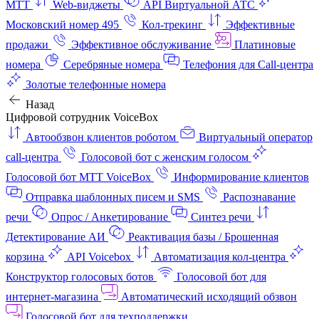
МТТ
Web-виджеты
API Виртуальной АТС
Московский номер 495
Кол-трекинг
Эффективные
продажи
Эффективное обслуживание
Платиновые
номера
Серебряные номера
Телефония для Call-центра
Золотые телефонные номера
Назад
Цифровой сотрудник VoiceBox
Автообзвон клиентов роботом
Виртуальный оператор
call-центра
Голосовой бот с женским голосом
Голосовой бот МТТ VoiceBox
Информирование клиентов
Отправка шаблонных писем и SMS
Распознавание
речи
Опрос / Анкетирование
Синтез речи
Детектирование АИ
Реактивация базы / Брошенная
корзина
API Voicebox
Автоматизация кол‑центра
Конструктор голосовых ботов
Голосовой бот для
интернет‑магазина
Автоматический исходящий обзвон
Голосовой бот для техподдержки