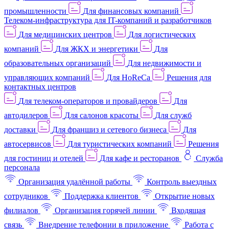
промышленности
Для финансовых компаний
Телеком-инфраструктура для IT-компаний и разработчиков
Для медицинских центров
Для логистических
компаний
Для ЖКХ и энергетики
Для
образовательных организаций
Для недвижимости и
управляющих компаний
Для HoReCa
Решения для
контактных центров
Для телеком-операторов и провайдеров
Для
автодилеров
Для салонов красоты
Для служб
доставки
Для франшиз и сетевого бизнеса
Для
автосервисов
Для туристических компаний
Решения
для гостиниц и отелей
Для кафе и ресторанов
Служба
персонала
Организация удалённой работы
Контроль выездных
сотрудников
Поддержка клиентов
Открытие новых
филиалов
Организация горячей линии
Входящая
связь
Внедрение телефонии в приложение
Работа с