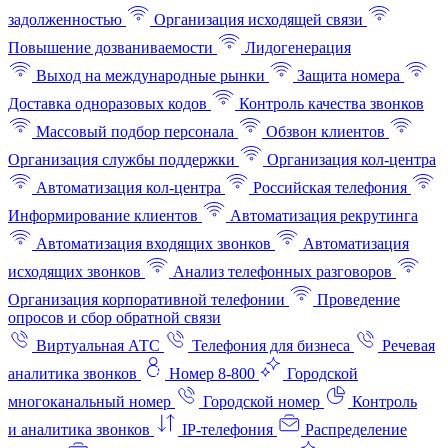
задолженностью
Организация исходящей связи
Повышение дозваниваемости
Лидогенерация
Выход на международные рынки
Защита номера
Доставка одноразовых кодов
Контроль качества звонков
Массовый подбор персонала
Обзвон клиентов
Организация службы поддержки
Организация кол-центра
Автоматизация кол-центра
Российская телефония
Информирование клиентов
Автоматизация рекрутинга
Автоматизация входящих звонков
Автоматизация
исходящих звонков
Анализ телефонных разговоров
Организация корпоративной телефонии
Проведение
опросов и сбор обратной связи
Виртуальная АТС
Телефония для бизнеса
Речевая
аналитика звонков
Номер 8-800
Городской
многоканальный номер
Городской номер
Контроль
и аналитика звонков
IP-телефония
Распределение