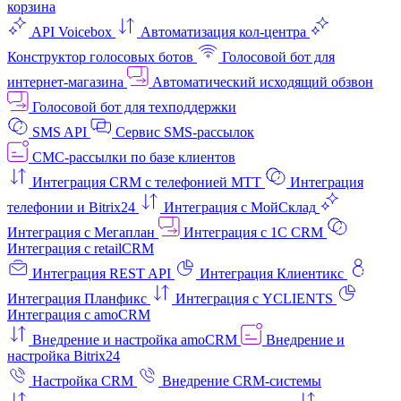
корзина
API Voicebox
Автоматизация кол‑центра
Конструктор голосовых ботов
Голосовой бот для
интернет‑магазина
Автоматический исходящий обзвон
Голосовой бот для техподдержки
SMS API
Сервис SMS-рассылок
СМС-рассылки по базе клиентов
Интеграция CRM с телефонией МТТ
Интеграция
телефонии и Bitrix24
Интеграция с МойСклад
Интеграция с Мегаплан
Интеграция с 1C CRM
Интеграция с retailCRM
Интеграция REST API
Интеграция Клиентикс
Интеграция Планфикс
Интеграция с YCLIENTS
Интеграция с amoCRM
Внедрение и настройка amoCRM
Внедрение и
настройка Bitrix24
Настройка CRM
Внедрение CRM-системы