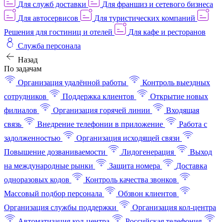
Для служб доставки
Для франшиз и сетевого бизнеса
Для автосервисов
Для туристических компаний
Решения для гостиниц и отелей
Для кафе и ресторанов
Служба персонала
Назад
По задачам
Организация удалённой работы
Контроль выездных
сотрудников
Поддержка клиентов
Открытие новых
филиалов
Организация горячей линии
Входящая
связь
Внедрение телефонии в приложение
Работа с
задолженностью
Организация исходящей связи
Повышение дозваниваемости
Лидогенерация
Выход
на международные рынки
Защита номера
Доставка
одноразовых кодов
Контроль качества звонков
Массовый подбор персонала
Обзвон клиентов
Организация службы поддержки
Организация кол-центра
Автоматизация кол-центра
Российская телефония