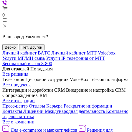
0
Ваш город
Ульяновск
?
Верно
Нет, другой
Личный кабинет ВАТС
Личный кабинет МТТ Voicebox
Услуги МГ/МН связь
Услуги IP-телефония от МТТ
Бесплатный вызов 8-800
Для отраслей
По задачам
Все решения
Телефония
Цифровой сотрудник VoiceBox
Telecom платформа
Все продукты
Интеграции и доработки CRM
Внедрение и настройка CRM
Сопровождение CRM
Все интеграции
Пресс-центр
Отзывы
Карьера
Раскрытие информации
Контакты
Лицензии
Международная деятельность
Комплаенс
и деловая этика
Все о компании
Для e-commerce и маркетплейсов
Решения для