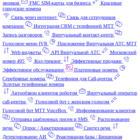
звонков
FMC SIM-карты для бизнеса
Красивые
городские номера
Связь через интернет
Связь для сотрудников
компании
Интеграция CRM с телефонией МТТ
Запись разговоров
Виртуальный контакт‑центр
Голосовое меню IVR
Приложение Виртуальная АТС МТТ
Web-виджеты
API Виртуальной АТС
Московский
номер 495
Кол-трекинг
Эффективные продажи
Эффективное обслуживание
Платиновые номера
Серебряные номера
Телефония для Call-центра
Золотые телефонные номера
Автообзвон клиентов роботом
Виртуальный оператор
call-центра
Голосовой бот с женским голосом
Голосовой бот МТТ VoiceBox
Информирование клиентов
Отправка шаблонных писем и SMS
Распознавание
речи
Опрос / Анкетирование
Синтез речи
Детектирование АИ
Реактивация базы / Брошенная