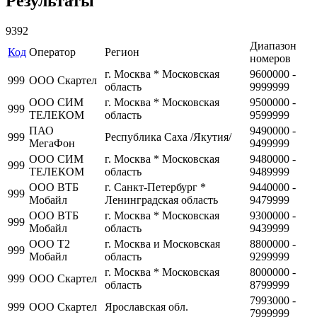
Результаты
9392
Диапазон
Код
Оператор
Регион
номеров
г. Москва * Московская
9600000 -
999
ООО Скартел
область
9999999
ООО СИМ
г. Москва * Московская
9500000 -
999
ТЕЛЕКОМ
область
9599999
ПАО
9490000 -
999
Республика Саха /Якутия/
МегаФон
9499999
ООО СИМ
г. Москва * Московская
9480000 -
999
ТЕЛЕКОМ
область
9489999
ООО ВТБ
г. Санкт-Петербург *
9440000 -
999
Мобайл
Ленинградская область
9479999
ООО ВТБ
г. Москва * Московская
9300000 -
999
Мобайл
область
9439999
ООО Т2
г. Москва и Московская
8800000 -
999
Мобайл
область
9299999
г. Москва * Московская
8000000 -
999
ООО Скартел
область
8799999
7993000 -
999
ООО Скартел
Ярославская обл.
7999999