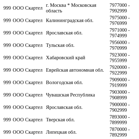
г. Москва * Московская
7977000 -
999
ООО Скартел
область
7992999
7975000 -
999
ООО Скартел
Калининградская обл.
7976999
7971000 -
999
ООО Скартел
Ярославская обл.
7974999
7956000 -
999
ООО Скартел
Тульская обл.
7970999
7923000 -
999
ООО Скартел
Хабаровский край
7955999
7920000 -
999
ООО Скартел
Еврейская автономная обл.
7922999
7909000 -
999
ООО Скартел
Вологодская обл.
7919999
7903000 -
999
ООО Скартел
Чувашская Республика
7908999
7900000 -
999
ООО Скартел
Ярославская обл.
7902999
7893000 -
999
ООО Скартел
Тверская обл.
7899999
7870000 -
999
ООО Скартел
Липецкая обл.
7892999