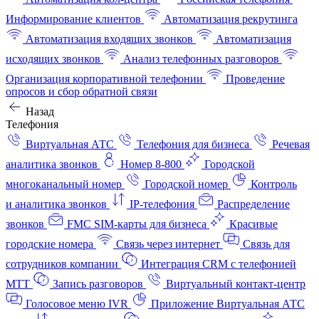
Информирование клиентов
Автоматизация рекрутинга
Автоматизация входящих звонков
Автоматизация
исходящих звонков
Анализ телефонных разговоров
Организация корпоративной телефонии
Проведение
опросов и сбор обратной связи
Назад
Телефония
Виртуальная АТС
Телефония для бизнеса
Речевая
аналитика звонков
Номер 8-800
Городской
многоканальный номер
Городской номер
Контроль
и аналитика звонков
IP-телефония
Распределение
звонков
FMC SIM-карты для бизнеса
Красивые
городские номера
Связь через интернет
Связь для
сотрудников компании
Интеграция CRM с телефонией
МТТ
Запись разговоров
Виртуальный контакт‑центр
Голосовое меню IVR
Приложение Виртуальная АТС