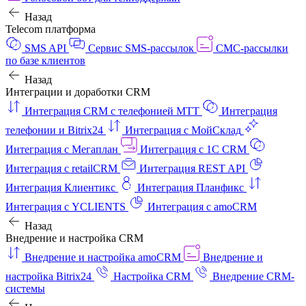
Назад
Telecom платформа
SMS API
Сервис SMS-рассылок
СМС-рассылки
по базе клиентов
Назад
Интеграции и доработки CRM
Интеграция CRM с телефонией МТТ
Интеграция
телефонии и Bitrix24
Интеграция с МойСклад
Интеграция с Мегаплан
Интеграция с 1C CRM
Интеграция с retailCRM
Интеграция REST API
Интеграция Клиентикс
Интеграция Планфикс
Интеграция с YCLIENTS
Интеграция с amoCRM
Назад
Внедрение и настройка CRM
Внедрение и настройка amoCRM
Внедрение и
настройка Bitrix24
Настройка CRM
Внедрение CRM-
системы