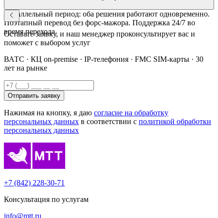
Параллельный период: оба решения работают одновременно.
Поэтапный перевод без форс-мажора. Поддержка 24/7 во
время перехода.
Оставьте заявку, и наш менеджер проконсультирует вас и
поможет с выбором услуг
ВАТС · КЦ on-premise · IP-телефония · FMC SIM-карты · 30
лет на рынке
Отправить заявку
Нажимая на кнопку, я даю
согласие на обработку
персональных данных
в соответствии с
политикой обработки
персональных данных
+7 (842) 228-30-71
Консультация по услугам
info@mtt.ru