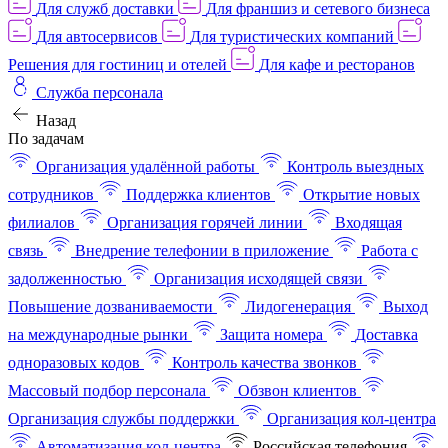
Для служб доставки
Для франшиз и сетевого бизнеса
Для автосервисов
Для туристических компаний
Решения для гостиниц и отелей
Для кафе и ресторанов
Служба персонала
Назад
По задачам
Организация удалённой работы
Контроль выездных
сотрудников
Поддержка клиентов
Открытие новых
филиалов
Организация горячей линии
Входящая
связь
Внедрение телефонии в приложение
Работа с
задолженностью
Организация исходящей связи
Повышение дозваниваемости
Лидогенерация
Выход
на международные рынки
Защита номера
Доставка
одноразовых кодов
Контроль качества звонков
Массовый подбор персонала
Обзвон клиентов
Организация службы поддержки
Организация кол-центра
Автоматизация кол-центра
Российская телефония