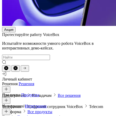
Акция
Протестируйте работу VoiceBox
Испытайте возможности умного робота VoiceBox в
интерактивных демо-кейсах.
Личный кабинет
Решения
Решения
Продукты
Продукты
Для отраслей
По задачам
Все решения
Интеграции
Интеграции
Телефония
Цифровой сотрудник VoiceBox
Telecom
платформа
Все продукты