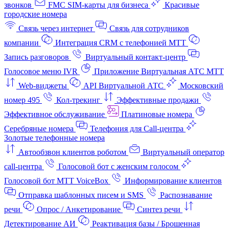
звонков
FMC SIM-карты для бизнеса
Красивые
городские номера
Связь через интернет
Связь для сотрудников
компании
Интеграция CRM с телефонией МТТ
Запись разговоров
Виртуальный контакт‑центр
Голосовое меню IVR
Приложение Виртуальная АТС МТТ
Web-виджеты
API Виртуальной АТС
Московский
номер 495
Кол-трекинг
Эффективные продажи
Эффективное обслуживание
Платиновые номера
Серебряные номера
Телефония для Call-центра
Золотые телефонные номера
Автообзвон клиентов роботом
Виртуальный оператор
call-центра
Голосовой бот с женским голосом
Голосовой бот МТТ VoiceBox
Информирование клиентов
Отправка шаблонных писем и SMS
Распознавание
речи
Опрос / Анкетирование
Синтез речи
Детектирование АИ
Реактивация базы / Брошенная