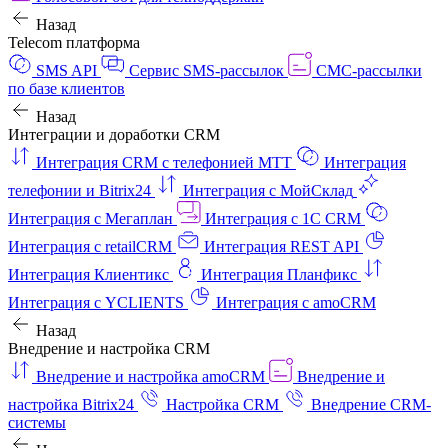
Назад
Telecom платформа
SMS API
Сервис SMS-рассылок
СМС-рассылки
по базе клиентов
Назад
Интеграции и доработки CRM
Интеграция CRM с телефонией МТТ
Интеграция
телефонии и Bitrix24
Интеграция с МойСклад
Интеграция с Мегаплан
Интеграция с 1C CRM
Интеграция с retailCRM
Интеграция REST API
Интеграция Клиентикс
Интеграция Планфикс
Интеграция с YCLIENTS
Интеграция с amoCRM
Назад
Внедрение и настройка CRM
Внедрение и настройка amoCRM
Внедрение и
настройка Bitrix24
Настройка CRM
Внедрение CRM-
системы