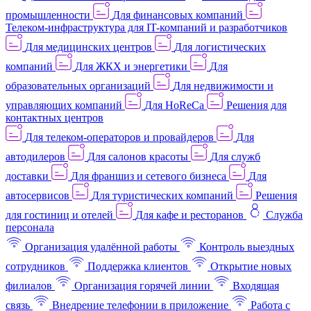
промышленности
Для финансовых компаний
Телеком-инфраструктура для IT-компаний и разработчиков
Для медицинских центров
Для логистических
компаний
Для ЖКХ и энергетики
Для
образовательных организаций
Для недвижимости и
управляющих компаний
Для HoReCa
Решения для
контактных центров
Для телеком-операторов и провайдеров
Для
автодилеров
Для салонов красоты
Для служб
доставки
Для франшиз и сетевого бизнеса
Для
автосервисов
Для туристических компаний
Решения
для гостиниц и отелей
Для кафе и ресторанов
Служба
персонала
Организация удалённой работы
Контроль выездных
сотрудников
Поддержка клиентов
Открытие новых
филиалов
Организация горячей линии
Входящая
связь
Внедрение телефонии в приложение
Работа с