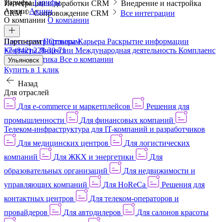
Тарифы
Тарифы
Интеграции и доработки CRM
Внедрение и настройка
Акции
Акции
CRM
Сопровождение CRM
Все интеграции
О компании
О компании
Пресс-центр
Партнерам
Партнерам
Отзывы
Карьера
Раскрытие информации
Контакты
+7 (842) 228-30-71
Лицензии
Международная деятельность
Комплаенс
и деловая этика
Все о компании
Ульяновск
Купить в 1 клик
Назад
Для отраслей
Для e-commerce и маркетплейсов
Решения для
промышленности
Для финансовых компаний
Телеком-инфраструктура для IT-компаний и разработчиков
Для медицинских центров
Для логистических
компаний
Для ЖКХ и энергетики
Для
образовательных организаций
Для недвижимости и
управляющих компаний
Для HoReCa
Решения для
контактных центров
Для телеком-операторов и
провайдеров
Для автодилеров
Для салонов красоты