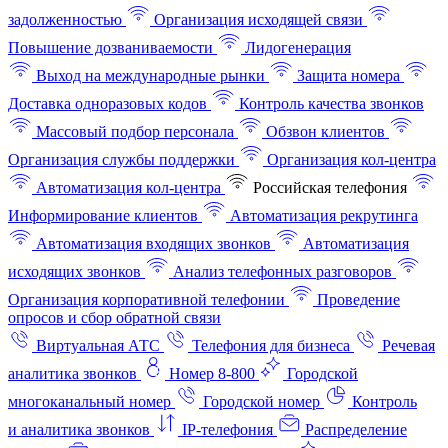
задолженностью
Организация исходящей связи
Повышение дозваниваемости
Лидогенерация
Выход на международные рынки
Защита номера
Доставка одноразовых кодов
Контроль качества звонков
Массовый подбор персонала
Обзвон клиентов
Организация службы поддержки
Организация кол-центра
Автоматизация кол-центра
Российская телефония
Информирование клиентов
Автоматизация рекрутинга
Автоматизация входящих звонков
Автоматизация
исходящих звонков
Анализ телефонных разговоров
Организация корпоративной телефонии
Проведение
опросов и сбор обратной связи
Виртуальная АТС
Телефония для бизнеса
Речевая
аналитика звонков
Номер 8-800
Городской
многоканальный номер
Городской номер
Контроль
и аналитика звонков
IP-телефония
Распределение