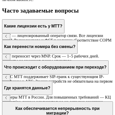
Часто задаваемые вопросы
Какие лицензии есть у МТТ?
МТТ — лицензированный оператор связи. Все лицензии
ГКРЧ, Роскомнадзора и ФСБ в наличии. Соответствие СОРМ
и 152-ФЗ.
Как перенести номера без смены?
МТТ переносит через MNP. Срок — 1–5 рабочих дней.
Клиенты не замечают смены оператора.
Что происходит с оборудованием при переходе?
ВАТС МТТ поддерживает SIP-транк к существующим IP-
телефонам и АТС. Замена устройств не обязательна на первом
этапе.
Где хранятся данные?
Серверы МТТ в России. Для повышенных требований — КЦ
on-premise: данные исключительно на серверах заказчика.
Как обеспечивается непрерывность при
миграции?