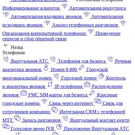
Информирование клиентов
Автоматизация рекрутинга
Автоматизация входящих звонков
Автоматизация
исходящих звонков
Анализ телефонных разговоров
Организация корпоративной телефонии
Проведение
опросов и сбор обратной связи
Назад
Телефония
Виртуальная АТС
Телефония для бизнеса
Речевая
аналитика звонков
Номер 8-800
Городской
многоканальный номер
Городской номер
Контроль
и аналитика звонков
IP-телефония
Распределение
звонков
FMC SIM-карты для бизнеса
Красивые
городские номера
Связь через интернет
Связь для
сотрудников компании
Интеграция CRM с телефонией
МТТ
Запись разговоров
Виртуальный контакт‑центр
Голосовое меню IVR
Приложение Виртуальная АТС