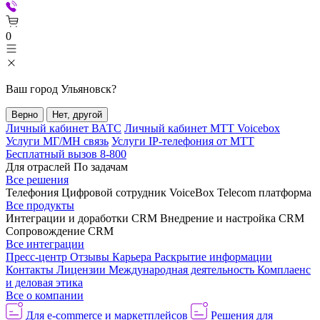
0
Ваш город
Ульяновск
?
Верно
Нет, другой
Личный кабинет ВАТС
Личный кабинет МТТ Voicebox
Услуги МГ/МН связь
Услуги IP-телефония от МТТ
Бесплатный вызов 8-800
Для отраслей
По задачам
Все решения
Телефония
Цифровой сотрудник VoiceBox
Telecom платформа
Все продукты
Интеграции и доработки CRM
Внедрение и настройка CRM
Сопровождение CRM
Все интеграции
Пресс-центр
Отзывы
Карьера
Раскрытие информации
Контакты
Лицензии
Международная деятельность
Комплаенс
и деловая этика
Все о компании
Для e-commerce и маркетплейсов
Решения для