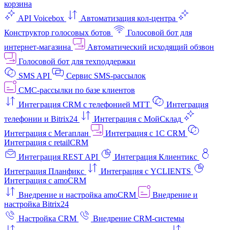
корзина
API Voicebox
Автоматизация кол‑центра
Конструктор голосовых ботов
Голосовой бот для
интернет‑магазина
Автоматический исходящий обзвон
Голосовой бот для техподдержки
SMS API
Сервис SMS-рассылок
СМС-рассылки по базе клиентов
Интеграция CRM с телефонией МТТ
Интеграция
телефонии и Bitrix24
Интеграция с МойСклад
Интеграция с Мегаплан
Интеграция с 1C CRM
Интеграция с retailCRM
Интеграция REST API
Интеграция Клиентикс
Интеграция Планфикс
Интеграция с YCLIENTS
Интеграция с amoCRM
Внедрение и настройка amoCRM
Внедрение и
настройка Bitrix24
Настройка CRM
Внедрение CRM-системы