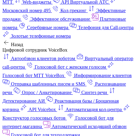
МТТ
Web-виджеты
API Виртуальной АТС
Московский номер 495
Кол-трекинг
Эффективные
продажи
Эффективное обслуживание
Платиновые
номера
Серебряные номера
Телефония для Call-центра
Золотые телефонные номера
Назад
Цифровой сотрудник VoiceBox
Автообзвон клиентов роботом
Виртуальный оператор
call-центра
Голосовой бот с женским голосом
Голосовой бот МТТ VoiceBox
Информирование клиентов
Отправка шаблонных писем и SMS
Распознавание
речи
Опрос / Анкетирование
Синтез речи
Детектирование АИ
Реактивация базы / Брошенная
корзина
API Voicebox
Автоматизация кол‑центра
Конструктор голосовых ботов
Голосовой бот для
интернет‑магазина
Автоматический исходящий обзвон
Голосовой бот для техподдержки