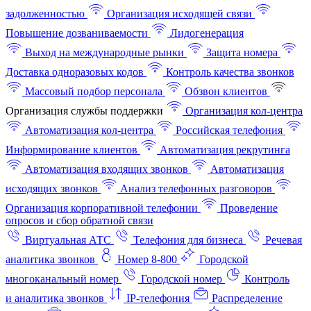
задолженностью
Организация исходящей связи
Повышение дозваниваемости
Лидогенерация
Выход на международные рынки
Защита номера
Доставка одноразовых кодов
Контроль качества звонков
Массовый подбор персонала
Обзвон клиентов
Организация службы поддержки
Организация кол-центра
Автоматизация кол-центра
Российская телефония
Информирование клиентов
Автоматизация рекрутинга
Автоматизация входящих звонков
Автоматизация
исходящих звонков
Анализ телефонных разговоров
Организация корпоративной телефонии
Проведение
опросов и сбор обратной связи
Виртуальная АТС
Телефония для бизнеса
Речевая
аналитика звонков
Номер 8-800
Городской
многоканальный номер
Городской номер
Контроль
и аналитика звонков
IP-телефония
Распределение