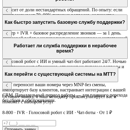
Зависит от доли нестандартных обращений. По опыту: если
робот закрывает 70–90% типовых вопросов, количество
операторов сокращается в 3–5 раз по сравнению с
Как быстро запустить базовую службу поддержки?
традиционной моделью.
Номер + IVR + базовое распределение звонков — за 1 день.
Голосовой робот с индивидуальным сценарием и интеграцией
с CRM — 2–4 недели. МТТ ведёт проект под ключ.
Работает ли служба поддержки в нерабочее
время?
Голосовой робот с ИИ и умный чат-бот работают 24/7. Ночью
они принимают обращения, отвечают на типовые вопросы и
создают заявки в CRM. Оператор видит список ночных
Как перейти с существующей системы на МТТ?
обращений утром.
МТТ переносит ваши номера через MNP без смены,
импортирует базу клиентов, настраивает интеграции с вашей
CRM. Параллельный период работы — для плавного перехода
Оставьте заявку, и наш менеджер проконсультирует вас и
без сбоев в обслуживании.
поможет с выбором услуг
8-800 · IVR · Голосовой робот с ИИ · Чат-боты · От 1 ₽
Отправить заявку