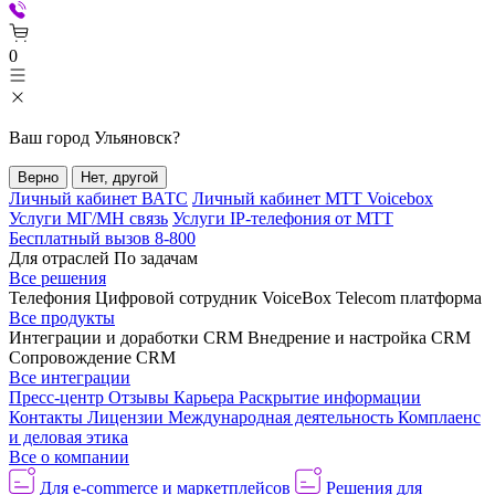
0
Ваш город
Ульяновск
?
Верно
Нет, другой
Личный кабинет ВАТС
Личный кабинет МТТ Voicebox
Услуги МГ/МН связь
Услуги IP-телефония от МТТ
Бесплатный вызов 8-800
Для отраслей
По задачам
Все решения
Телефония
Цифровой сотрудник VoiceBox
Telecom платформа
Все продукты
Интеграции и доработки CRM
Внедрение и настройка CRM
Сопровождение CRM
Все интеграции
Пресс-центр
Отзывы
Карьера
Раскрытие информации
Контакты
Лицензии
Международная деятельность
Комплаенс
и деловая этика
Все о компании
Для e-commerce и маркетплейсов
Решения для