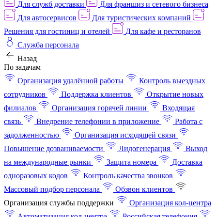
Для служб доставки
Для франшиз и сетевого бизнеса
Для автосервисов
Для туристических компаний
Решения для гостиниц и отелей
Для кафе и ресторанов
Служба персонала
Назад
По задачам
Организация удалённой работы
Контроль выездных
сотрудников
Поддержка клиентов
Открытие новых
филиалов
Организация горячей линии
Входящая
связь
Внедрение телефонии в приложение
Работа с
задолженностью
Организация исходящей связи
Повышение дозваниваемости
Лидогенерация
Выход
на международные рынки
Защита номера
Доставка
одноразовых кодов
Контроль качества звонков
Массовый подбор персонала
Обзвон клиентов
Организация службы поддержки
Организация кол-центра
Автоматизация кол-центра
Российская телефония