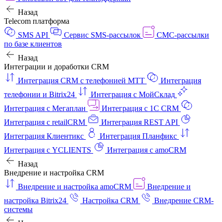
Назад
Telecom платформа
SMS API
Сервис SMS-рассылок
СМС-рассылки
по базе клиентов
Назад
Интеграции и доработки CRM
Интеграция CRM с телефонией МТТ
Интеграция
телефонии и Bitrix24
Интеграция с МойСклад
Интеграция с Мегаплан
Интеграция с 1C CRM
Интеграция с retailCRM
Интеграция REST API
Интеграция Клиентикс
Интеграция Планфикс
Интеграция с YCLIENTS
Интеграция с amoCRM
Назад
Внедрение и настройка CRM
Внедрение и настройка amoCRM
Внедрение и
настройка Bitrix24
Настройка CRM
Внедрение CRM-
системы