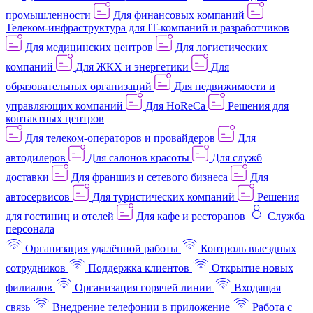
промышленности
Для финансовых компаний
Телеком-инфраструктура для IT-компаний и разработчиков
Для медицинских центров
Для логистических
компаний
Для ЖКХ и энергетики
Для
образовательных организаций
Для недвижимости и
управляющих компаний
Для HoReCa
Решения для
контактных центров
Для телеком-операторов и провайдеров
Для
автодилеров
Для салонов красоты
Для служб
доставки
Для франшиз и сетевого бизнеса
Для
автосервисов
Для туристических компаний
Решения
для гостиниц и отелей
Для кафе и ресторанов
Служба
персонала
Организация удалённой работы
Контроль выездных
сотрудников
Поддержка клиентов
Открытие новых
филиалов
Организация горячей линии
Входящая
связь
Внедрение телефонии в приложение
Работа с