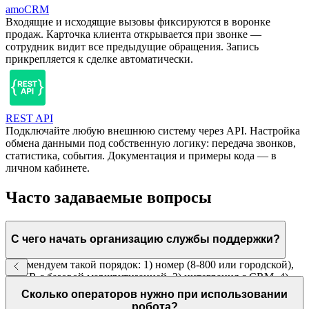
amoCRM
Входящие и исходящие вызовы фиксируются в воронке
продаж. Карточка клиента открывается при звонке —
сотрудник видит все предыдущие обращения. Запись
прикрепляется к сделке автоматически.
REST API
Подключайте любую внешнюю систему через API. Настройка
обмена данными под собственную логику: передача звонков,
статистика, события. Документация и примеры кода — в
личном кабинете.
Часто задаваемые вопросы
С чего начать организацию службы поддержки?
Рекомендуем такой порядок: 1) номер (8-800 или городской),
2) IVR с базовой маршрутизацией, 3) интеграция с CRM, 4)
голосовой робот для типовых вопросов. Каждый шаг можно
Сколько операторов нужно при использовании
реализовать последовательно.
робота?