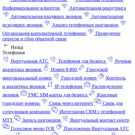
Информирование клиентов
Автоматизация рекрутинга
Автоматизация входящих звонков
Автоматизация
исходящих звонков
Анализ телефонных разговоров
Организация корпоративной телефонии
Проведение
опросов и сбор обратной связи
Назад
Телефония
Виртуальная АТС
Телефония для бизнеса
Речевая
аналитика звонков
Номер 8-800
Городской
многоканальный номер
Городской номер
Контроль
и аналитика звонков
IP-телефония
Распределение
звонков
FMC SIM-карты для бизнеса
Красивые
городские номера
Связь через интернет
Связь для
сотрудников компании
Интеграция CRM с телефонией
МТТ
Запись разговоров
Виртуальный контакт‑центр
Голосовое меню IVR
Приложение Виртуальная АТС