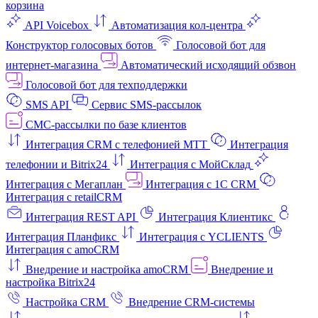
корзина
API Voicebox
Автоматизация кол‑центра
Конструктор голосовых ботов
Голосовой бот для
интернет‑магазина
Автоматический исходящий обзвон
Голосовой бот для техподдержки
SMS API
Сервис SMS-рассылок
СМС-рассылки по базе клиентов
Интеграция CRM с телефонией МТТ
Интеграция
телефонии и Bitrix24
Интеграция с МойСклад
Интеграция с Мегаплан
Интеграция с 1C CRM
Интеграция с retailCRM
Интеграция REST API
Интеграция Клиентикс
Интеграция Планфикс
Интеграция с YCLIENTS
Интеграция с amoCRM
Внедрение и настройка amoCRM
Внедрение и
настройка Bitrix24
Настройка CRM
Внедрение CRM-системы