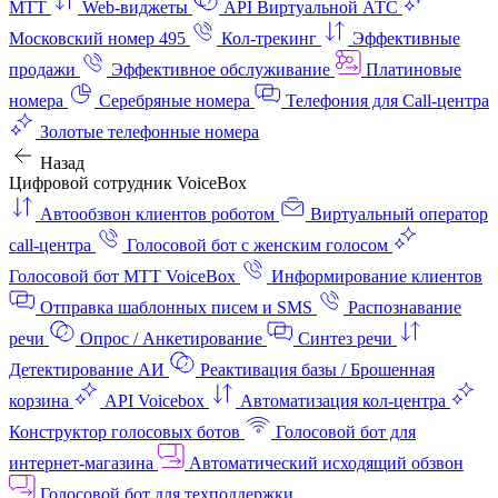
МТТ
Web-виджеты
API Виртуальной АТС
Московский номер 495
Кол-трекинг
Эффективные
продажи
Эффективное обслуживание
Платиновые
номера
Серебряные номера
Телефония для Call-центра
Золотые телефонные номера
Назад
Цифровой сотрудник VoiceBox
Автообзвон клиентов роботом
Виртуальный оператор
call-центра
Голосовой бот с женским голосом
Голосовой бот МТТ VoiceBox
Информирование клиентов
Отправка шаблонных писем и SMS
Распознавание
речи
Опрос / Анкетирование
Синтез речи
Детектирование АИ
Реактивация базы / Брошенная
корзина
API Voicebox
Автоматизация кол‑центра
Конструктор голосовых ботов
Голосовой бот для
интернет‑магазина
Автоматический исходящий обзвон
Голосовой бот для техподдержки