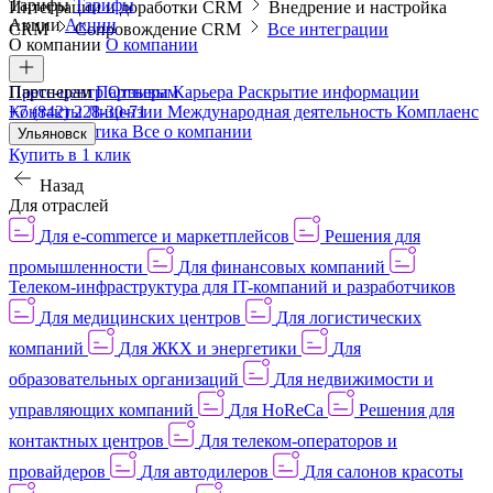
Тарифы
Тарифы
Интеграции и доработки CRM
Внедрение и настройка
Акции
Акции
CRM
Сопровождение CRM
Все интеграции
О компании
О компании
Пресс-центр
Партнерам
Партнерам
Отзывы
Карьера
Раскрытие информации
Контакты
+7 (842) 228-30-71
Лицензии
Международная деятельность
Комплаенс
и деловая этика
Все о компании
Ульяновск
Купить в 1 клик
Назад
Для отраслей
Для e-commerce и маркетплейсов
Решения для
промышленности
Для финансовых компаний
Телеком-инфраструктура для IT-компаний и разработчиков
Для медицинских центров
Для логистических
компаний
Для ЖКХ и энергетики
Для
образовательных организаций
Для недвижимости и
управляющих компаний
Для HoReCa
Решения для
контактных центров
Для телеком-операторов и
провайдеров
Для автодилеров
Для салонов красоты