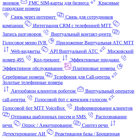
звонков
FMC SIM-карты для бизнеса
Красивые
городские номера
Связь через интернет
Связь для сотрудников
компании
Интеграция CRM с телефонией МТТ
Запись разговоров
Виртуальный контакт‑центр
Голосовое меню IVR
Приложение Виртуальная АТС МТТ
Web-виджеты
API Виртуальной АТС
Московский
номер 495
Кол-трекинг
Эффективные продажи
Эффективное обслуживание
Платиновые номера
Серебряные номера
Телефония для Call-центра
Золотые телефонные номера
Автообзвон клиентов роботом
Виртуальный оператор
call-центра
Голосовой бот с женским голосом
Голосовой бот МТТ VoiceBox
Информирование клиентов
Отправка шаблонных писем и SMS
Распознавание
речи
Опрос / Анкетирование
Синтез речи
Детектирование АИ
Реактивация базы / Брошенная