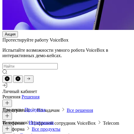
Акция
Протестируйте работу VoiceBox
Испытайте возможности умного робота VoiceBox в
интерактивных демо-кейсах.
Личный кабинет
Решения
Решения
Продукты
Продукты
Для отраслей
По задачам
Все решения
Интеграции
Интеграции
Телефония
Цифровой сотрудник VoiceBox
Telecom
платформа
Все продукты