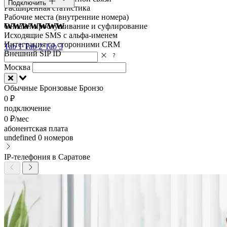
Подключить
Расширенная статистика
Рабочие места (внутренние номера)
wwwwwww
Онлайн-прослушивание и суфлирование
Исходящие SMS с альфа-именем
Интеграция со сторонними CRM
Tab 1
Tab 2
Tab 3
Внешний SIP ID
Москва
Обычные
Бронзовые
Бронзо
0 ₽
подключение
0 ₽/мес
абонентская плата
undefined
0 номеров
IP-телефония в Саратове