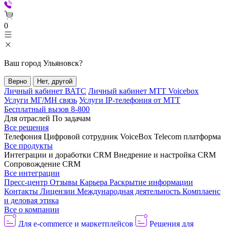
0
Ваш город
Ульяновск
?
Верно
Нет, другой
Личный кабинет ВАТС
Личный кабинет МТТ Voicebox
Услуги МГ/МН связь
Услуги IP-телефония от МТТ
Бесплатный вызов 8-800
Для отраслей
По задачам
Все решения
Телефония
Цифровой сотрудник VoiceBox
Telecom платформа
Все продукты
Интеграции и доработки CRM
Внедрение и настройка CRM
Сопровождение CRM
Все интеграции
Пресс-центр
Отзывы
Карьера
Раскрытие информации
Контакты
Лицензии
Международная деятельность
Комплаенс
и деловая этика
Все о компании
Для e-commerce и маркетплейсов
Решения для