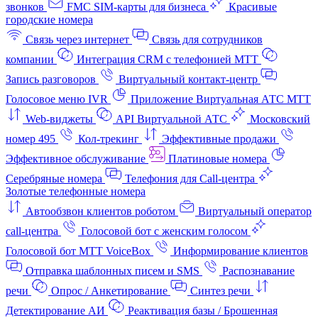
звонков
FMC SIM-карты для бизнеса
Красивые
городские номера
Связь через интернет
Связь для сотрудников
компании
Интеграция CRM с телефонией МТТ
Запись разговоров
Виртуальный контакт‑центр
Голосовое меню IVR
Приложение Виртуальная АТС МТТ
Web-виджеты
API Виртуальной АТС
Московский
номер 495
Кол-трекинг
Эффективные продажи
Эффективное обслуживание
Платиновые номера
Серебряные номера
Телефония для Call-центра
Золотые телефонные номера
Автообзвон клиентов роботом
Виртуальный оператор
call-центра
Голосовой бот с женским голосом
Голосовой бот МТТ VoiceBox
Информирование клиентов
Отправка шаблонных писем и SMS
Распознавание
речи
Опрос / Анкетирование
Синтез речи
Детектирование АИ
Реактивация базы / Брошенная