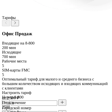
Тарифы
Офис Продаж
Входящие на 8-800
200 мин
Исходящие
700 мин
Рабочие места
5
SIM-карты FMC
5
Оптимальный тариф для малого и среднего бизнеса с
большим количеством исходящих и входящих коммуникаций
с клиентами
Настроить тариф
Номер 8-800
от 2 500 ₽
Подключение
2500
Городской номер