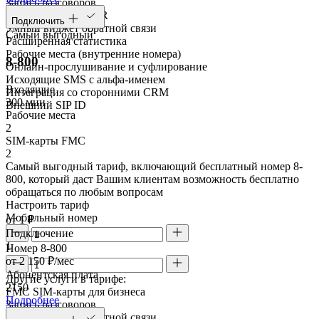
Запись разговоров
Голосовое меню IVR
Подключить
Умный виджет обратной связи
Самый выгодный
Расширенная статистика
Рабочие места (внутренние номера)
8-800
Онлайн-прослушивание и суфлирование
Исходящие SMS с альфа-именем
Входящие
Интеграция со сторонними CRM
300 мин
Внешний SIP ID
Рабочие места
2
SIM-карты FMC
2
Самый выгодный тариф, включающий бесплатный номер 8-
800, который даст Вашим клиентам возможность бесплатно
обращаться по любым вопросам
Настроить тариф
Мобильный номер
от 1 ₽
Подключение
1
Номер 8-800
от 2 150 ₽/мес
Абонентская плата
Другие услуги в тарифе:
2150
FMC SIM-карты для бизнеса
Подробнее
Запись разговоров
Умный виджет обратной связи