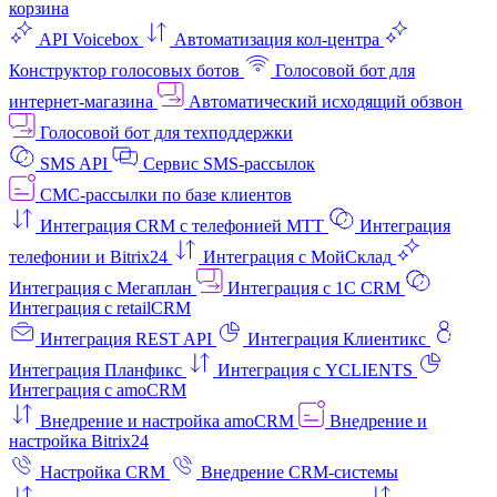
корзина
API Voicebox
Автоматизация кол‑центра
Конструктор голосовых ботов
Голосовой бот для
интернет‑магазина
Автоматический исходящий обзвон
Голосовой бот для техподдержки
SMS API
Сервис SMS-рассылок
СМС-рассылки по базе клиентов
Интеграция CRM с телефонией МТТ
Интеграция
телефонии и Bitrix24
Интеграция с МойСклад
Интеграция с Мегаплан
Интеграция с 1C CRM
Интеграция с retailCRM
Интеграция REST API
Интеграция Клиентикс
Интеграция Планфикс
Интеграция с YCLIENTS
Интеграция с amoCRM
Внедрение и настройка amoCRM
Внедрение и
настройка Bitrix24
Настройка CRM
Внедрение CRM-системы