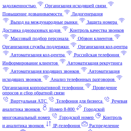
задолженностью
Организация исходящей связи
Повышение дозваниваемости
Лидогенерация
Выход на международные рынки
Защита номера
Доставка одноразовых кодов
Контроль качества звонков
Массовый подбор персонала
Обзвон клиентов
Организация службы поддержки
Организация кол-центра
Автоматизация кол-центра
Российская телефония
Информирование клиентов
Автоматизация рекрутинга
Автоматизация входящих звонков
Автоматизация
исходящих звонков
Анализ телефонных разговоров
Организация корпоративной телефонии
Проведение
опросов и сбор обратной связи
Виртуальная АТС
Телефония для бизнеса
Речевая
аналитика звонков
Номер 8-800
Городской
многоканальный номер
Городской номер
Контроль
и аналитика звонков
IP-телефония
Распределение