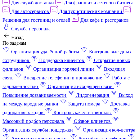
Для служб доставки
Для франшиз и сетевого бизнеса
Для автосервисов
Для туристических компаний
Решения для гостиниц и отелей
Для кафе и ресторанов
Служба персонала
Назад
По задачам
Организация удалённой работы
Контроль выездных
сотрудников
Поддержка клиентов
Открытие новых
филиалов
Организация горячей линии
Входящая
связь
Внедрение телефонии в приложение
Работа с
задолженностью
Организация исходящей связи
Повышение дозваниваемости
Лидогенерация
Выход
на международные рынки
Защита номера
Доставка
одноразовых кодов
Контроль качества звонков
Массовый подбор персонала
Обзвон клиентов
Организация службы поддержки
Организация кол-центра
Автоматизация кол-центра
Российская телефония