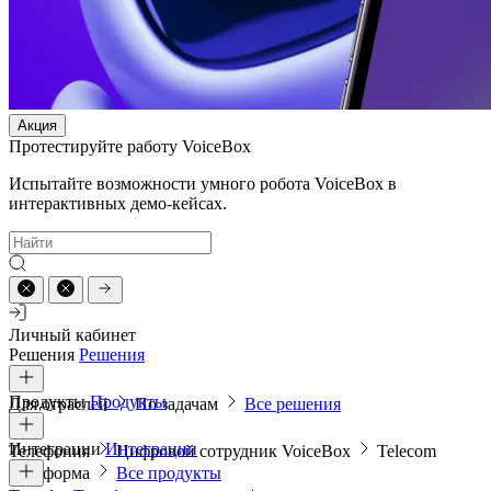
Акция
Протестируйте работу VoiceBox
Испытайте возможности умного робота VoiceBox в
интерактивных демо-кейсах.
Личный кабинет
Решения
Решения
Продукты
Продукты
Для отраслей
По задачам
Все решения
Интеграции
Интеграции
Телефония
Цифровой сотрудник VoiceBox
Telecom
платформа
Все продукты