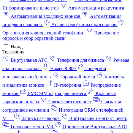
Информирование клиентов
Автоматизация рекрутинга
Автоматизация входящих звонков
Автоматизация
исходящих звонков
Анализ телефонных разговоров
Организация корпоративной телефонии
Проведение
опросов и сбор обратной связи
Назад
Телефония
Виртуальная АТС
Телефония для бизнеса
Речевая
аналитика звонков
Номер 8-800
Городской
многоканальный номер
Городской номер
Контроль
и аналитика звонков
IP-телефония
Распределение
звонков
FMC SIM-карты для бизнеса
Красивые
городские номера
Связь через интернет
Связь для
сотрудников компании
Интеграция CRM с телефонией
МТТ
Запись разговоров
Виртуальный контакт‑центр
Голосовое меню IVR
Приложение Виртуальная АТС