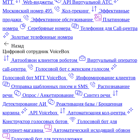
МТТ
Web-виджеты
API Виртуальной АТС
Московский номер 495
Кол-трекинг
Эффективные
продажи
Эффективное обслуживание
Платиновые
номера
Серебряные номера
Телефония для Call-центра
Золотые телефонные номера
Назад
Цифровой сотрудник VoiceBox
Автообзвон клиентов роботом
Виртуальный оператор
call-центра
Голосовой бот с женским голосом
Голосовой бот МТТ VoiceBox
Информирование клиентов
Отправка шаблонных писем и SMS
Распознавание
речи
Опрос / Анкетирование
Синтез речи
Детектирование АИ
Реактивация базы / Брошенная
корзина
API Voicebox
Автоматизация кол‑центра
Конструктор голосовых ботов
Голосовой бот для
интернет‑магазина
Автоматический исходящий обзвон
Голосовой бот для техподдержки