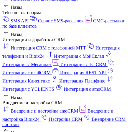
Назад
Telecom платформа
SMS API
Сервис SMS-рассылок
СМС-рассылки
по базе клиентов
Назад
Интеграции и доработки CRM
Интеграция CRM с телефонией МТТ
Интеграция
телефонии и Bitrix24
Интеграция с МойСклад
Интеграция с Мегаплан
Интеграция с 1C CRM
Интеграция с retailCRM
Интеграция REST API
Интеграция Клиентикс
Интеграция Планфикс
Интеграция с YCLIENTS
Интеграция с amoCRM
Назад
Внедрение и настройка CRM
Внедрение и настройка amoCRM
Внедрение и
настройка Bitrix24
Настройка CRM
Внедрение CRM-
системы