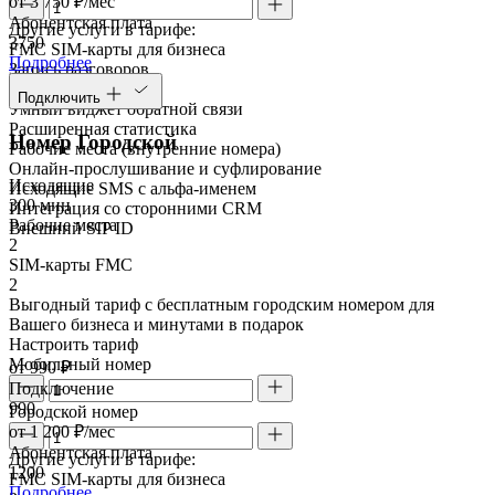
от 3 750 ₽/мес
Абонентская плата
Другие услуги в тарифе:
3750
FMC SIM-карты для бизнеса
Подробнее
Запись разговоров
Речевая аналитика
Подключить
Умный виджет обратной связи
Расширенная статистика
Номер Городской
Рабочие места (внутренние номера)
Онлайн-прослушивание и суфлирование
Исходящие
Исходящие SMS с альфа-именем
300 мин
Интеграция со сторонними CRM
Рабочие места
Внешний SIP ID
2
SIM-карты FMC
2
Выгодный тариф с бесплатным городским номером для
Вашего бизнеса и минутами в подарок
Настроить тариф
Мобильный номер
от 990 ₽
Подключение
990
Городской номер
от 1 200 ₽/мес
Абонентская плата
Другие услуги в тарифе:
1200
FMC SIM-карты для бизнеса
Подробнее