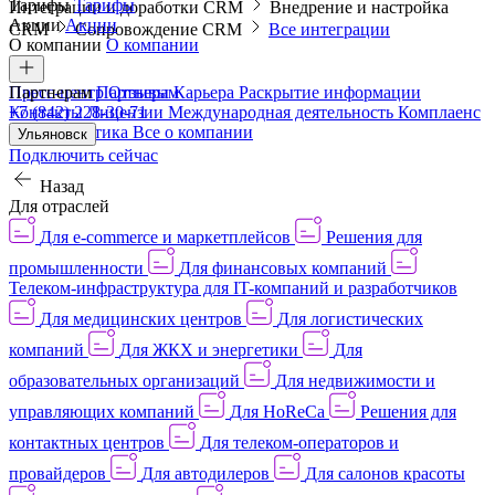
Тарифы
Тарифы
Интеграции и доработки CRM
Внедрение и настройка
Акции
Акции
CRM
Сопровождение CRM
Все интеграции
О компании
О компании
Пресс-центр
Партнерам
Партнерам
Отзывы
Карьера
Раскрытие информации
Контакты
+7 (842) 228-30-71
Лицензии
Международная деятельность
Комплаенс
и деловая этика
Все о компании
Ульяновск
Подключить сейчас
Назад
Для отраслей
Для e-commerce и маркетплейсов
Решения для
промышленности
Для финансовых компаний
Телеком-инфраструктура для IT-компаний и разработчиков
Для медицинских центров
Для логистических
компаний
Для ЖКХ и энергетики
Для
образовательных организаций
Для недвижимости и
управляющих компаний
Для HoReCa
Решения для
контактных центров
Для телеком-операторов и
провайдеров
Для автодилеров
Для салонов красоты