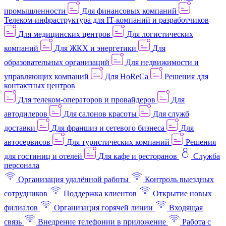
промышленности
Для финансовых компаний
Телеком-инфраструктура для IT-компаний и разработчиков
Для медицинских центров
Для логистических
компаний
Для ЖКХ и энергетики
Для
образовательных организаций
Для недвижимости и
управляющих компаний
Для HoReCa
Решения для
контактных центров
Для телеком-операторов и провайдеров
Для
автодилеров
Для салонов красоты
Для служб
доставки
Для франшиз и сетевого бизнеса
Для
автосервисов
Для туристических компаний
Решения
для гостиниц и отелей
Для кафе и ресторанов
Служба
персонала
Организация удалённой работы
Контроль выездных
сотрудников
Поддержка клиентов
Открытие новых
филиалов
Организация горячей линии
Входящая
связь
Внедрение телефонии в приложение
Работа с