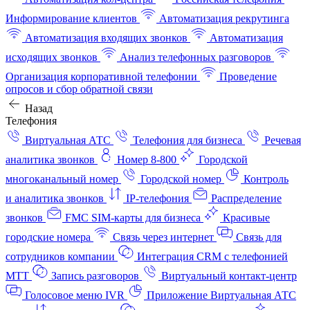
Информирование клиентов
Автоматизация рекрутинга
Автоматизация входящих звонков
Автоматизация
исходящих звонков
Анализ телефонных разговоров
Организация корпоративной телефонии
Проведение
опросов и сбор обратной связи
Назад
Телефония
Виртуальная АТС
Телефония для бизнеса
Речевая
аналитика звонков
Номер 8-800
Городской
многоканальный номер
Городской номер
Контроль
и аналитика звонков
IP-телефония
Распределение
звонков
FMC SIM-карты для бизнеса
Красивые
городские номера
Связь через интернет
Связь для
сотрудников компании
Интеграция CRM с телефонией
МТТ
Запись разговоров
Виртуальный контакт‑центр
Голосовое меню IVR
Приложение Виртуальная АТС