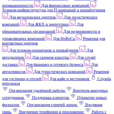
промышленности
Для финансовых компаний
Телеком-инфраструктура для IT-компаний и разработчиков
Для медицинских центров
Для логистических
компаний
Для ЖКХ и энергетики
Для
образовательных организаций
Для недвижимости и
управляющих компаний
Для HoReCa
Решения для
контактных центров
Для телеком-операторов и провайдеров
Для
автодилеров
Для салонов красоты
Для служб
доставки
Для франшиз и сетевого бизнеса
Для
автосервисов
Для туристических компаний
Решения
для гостиниц и отелей
Для кафе и ресторанов
Служба
персонала
Организация удалённой работы
Контроль выездных
сотрудников
Поддержка клиентов
Открытие новых
филиалов
Организация горячей линии
Входящая
связь
Внедрение телефонии в приложение
Работа с