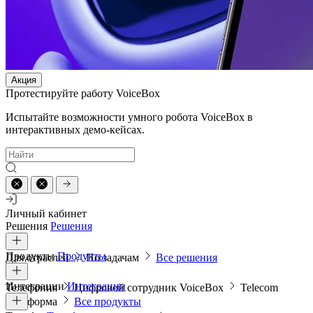
Акция
Протестируйте работу VoiceBox
Испытайте возможности умного робота VoiceBox в
интерактивных демо-кейсах.
Личный кабинет
Решения
Решения
Продукты
Продукты
Для отраслей
По задачам
Все решения
Интеграции
Интеграции
Телефония
Цифровой сотрудник VoiceBox
Telecom
платформа
Все продукты