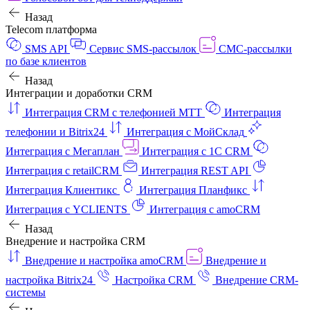
Назад
Telecom платформа
SMS API
Сервис SMS-рассылок
СМС-рассылки
по базе клиентов
Назад
Интеграции и доработки CRM
Интеграция CRM с телефонией МТТ
Интеграция
телефонии и Bitrix24
Интеграция с МойСклад
Интеграция с Мегаплан
Интеграция с 1C CRM
Интеграция с retailCRM
Интеграция REST API
Интеграция Клиентикс
Интеграция Планфикс
Интеграция с YCLIENTS
Интеграция с amoCRM
Назад
Внедрение и настройка CRM
Внедрение и настройка amoCRM
Внедрение и
настройка Bitrix24
Настройка CRM
Внедрение CRM-
системы