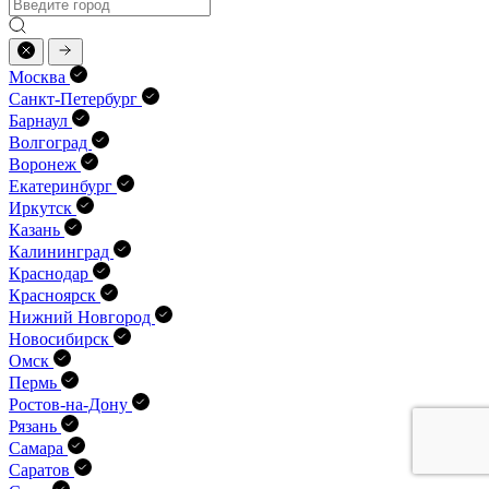
Москва
Санкт-Петербург
Барнаул
Волгоград
Воронеж
Екатеринбург
Иркутск
Казань
Калининград
Краснодар
Красноярск
Нижний Новгород
Новосибирск
Омск
Пермь
Ростов-на-Дону
Рязань
Самара
Саратов