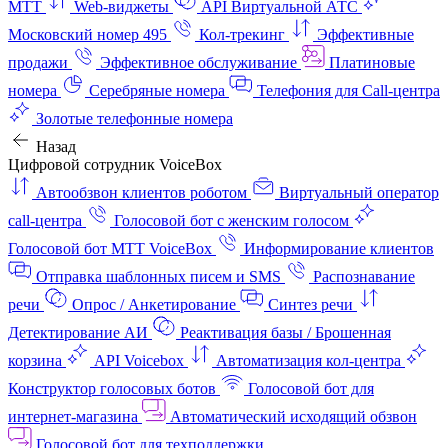
МТТ
Web-виджеты
API Виртуальной АТС
Московский номер 495
Кол-трекинг
Эффективные
продажи
Эффективное обслуживание
Платиновые
номера
Серебряные номера
Телефония для Call-центра
Золотые телефонные номера
Назад
Цифровой сотрудник VoiceBox
Автообзвон клиентов роботом
Виртуальный оператор
call-центра
Голосовой бот с женским голосом
Голосовой бот МТТ VoiceBox
Информирование клиентов
Отправка шаблонных писем и SMS
Распознавание
речи
Опрос / Анкетирование
Синтез речи
Детектирование АИ
Реактивация базы / Брошенная
корзина
API Voicebox
Автоматизация кол‑центра
Конструктор голосовых ботов
Голосовой бот для
интернет‑магазина
Автоматический исходящий обзвон
Голосовой бот для техподдержки