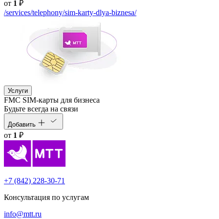
от
1
₽
/services/telephony/sim-karty-dlya-biznesa/
Услуги
FMC SIM-карты для бизнеса
Будьте всегда на связи
Добавить
от
1
₽
+7 (842) 228-30-71
Консультация по услугам
info@mtt.ru