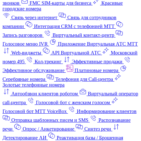
звонков
FMC SIM-карты для бизнеса
Красивые
городские номера
Связь через интернет
Связь для сотрудников
компании
Интеграция CRM с телефонией МТТ
Запись разговоров
Виртуальный контакт‑центр
Голосовое меню IVR
Приложение Виртуальная АТС МТТ
Web-виджеты
API Виртуальной АТС
Московский
номер 495
Кол-трекинг
Эффективные продажи
Эффективное обслуживание
Платиновые номера
Серебряные номера
Телефония для Call-центра
Золотые телефонные номера
Автообзвон клиентов роботом
Виртуальный оператор
call-центра
Голосовой бот с женским голосом
Голосовой бот МТТ VoiceBox
Информирование клиентов
Отправка шаблонных писем и SMS
Распознавание
речи
Опрос / Анкетирование
Синтез речи
Детектирование АИ
Реактивация базы / Брошенная